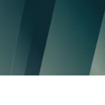
70Mds€
d’actifs gérés
30+
sociétés de gestion clientes
50K
utilisateurs