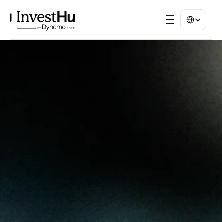
Select Langua
WE ARE BUILDERS
Construire le 
futur du 
Private Equity 