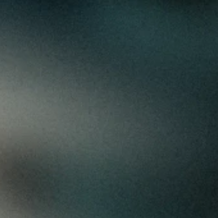
ensemble, à 
vos côtés
Avec InvestHub, transformez vos 
besoins en solutions digitales robustes 
et intégrées, grâce à une équipe produit 
& tech qui conçoit, déploie et fait 
évoluer votre plateforme. Chaque jour, 
nous transformons vos besoins en 
solutions concrètes, rapides et fiables.